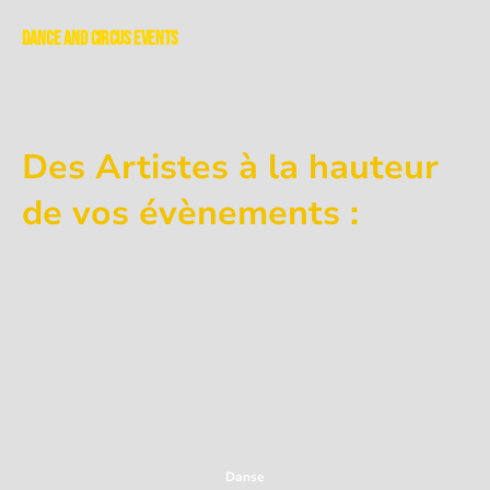
Dance and Circus Events
Des Artistes à la hauteur
de vos évènements :
Découvrez l’univers artistique de DC Events, où chaque discipline
devient une expérience unique. De la danse à la musique, en passant
par les arts du cirque, nous réunissons des talents passionnés pour
créer des performances sur mesure, adaptées à chaque événement.
Notre approche mêle créativité, exigence et sens du spectacle afin de
proposer des animations aussi élégantes que captivantes. Que vous
recherchiez une ambiance festive, immersive ou spectaculaire, nos
artistes donnent vie à vos envies avec professionnalisme et originalité.
Explorez nos différentes catégories et laissez-vous inspirer par la
richesse de nos propositions artistiques.
Musique
Danse