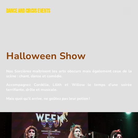
Dance and Circus Events
Halloween Show
Nos Sorcières maîtrisent les arts obscurs mais également ceux de la
scène :
chant, danse et comédie.
Accompagnez Cordélia, Lilith et Willow le temps d’une soirée
terrifiante, drôle et musicale.
Mais
quoi qu’il arrive, ne goûtez pas leur potion !